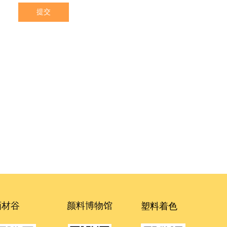
提交
塑料着色
画材谷
颜料博物馆